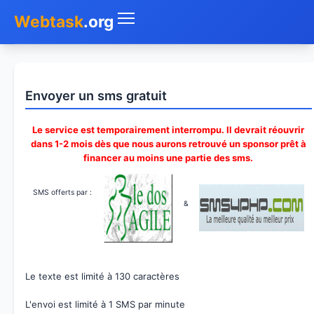
Webtask
.org
Accueil
Envoyer un sms gratuit
Whois
Le service est temporairement interrompu. Il devrait réouvrir
Mon IP
dans 1-2 mois dès que nous aurons retrouvé un sponsor prêt à
financer au moins une partie des sms.
DNS
SMS offerts par :
Test de débit
&
Géolocaliser
Recherche IP
Le texte est limité à 130 caractères
SMS Gratuit
L'envoi est limité à 1 SMS par minute