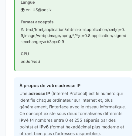
Langue
🌍 en-US@posix
Format acceptés
📝 text/html,application/xhtml+xml,application/xml;q=0.
9,image/webp,image/apng,*/*;q=0.8,application/signed
-exchange;v=b3;q=0.9
CPU
undefined
À propos de votre adresse IP
Une
adresse IP
(Internet Protocol) est le numéro qui
identifie chaque ordinateur sur Internet et, plus
généralement, l'interface avec le réseau informatique.
Ce concept existe sous deux formalismes différents:
IPv4
(4 nombres entre 0 et 255 séparés par des
points) et
IPv6
(format hexadécimal plus moderne et
offrant bien plus d'adresses disponibles).