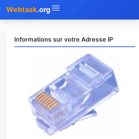
Webtask
.org
Accueil
Informations sur votre Adresse IP
Whois
Mon IP
DNS
Test de débit
Géolocaliser
Recherche IP
SMS Gratuit