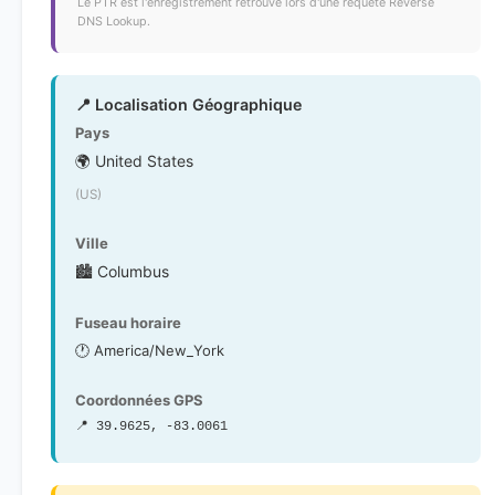
Le PTR est l'enregistrement retrouvé lors d'une requête Reverse
DNS Lookup.
📍 Localisation Géographique
Pays
🌍 United States
(US)
Ville
🏙️ Columbus
Fuseau horaire
🕐 America/New_York
Coordonnées GPS
📍 39.9625, -83.0061