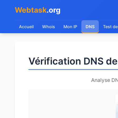
Webtask
.org
Accueil
Whois
Mon IP
DNS
Test de
Vérification DNS d
Analyse D