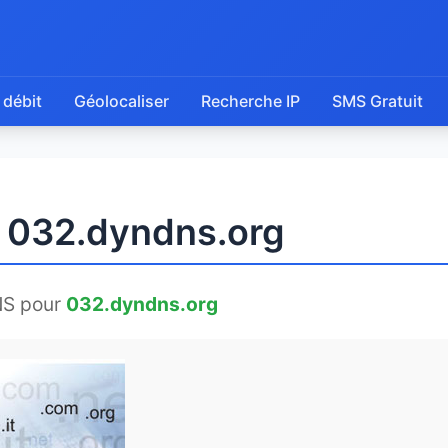
 débit
Géolocaliser
Recherche IP
SMS Gratuit
e 032.dyndns.org
NS pour
032.dyndns.org