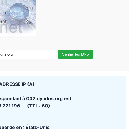
Vérifier les DNS
ADRESSE IP (A)
espondant à 032.dyndns.org est :
7.221.196 (TTL : 60)
hebergé en : États-Unis