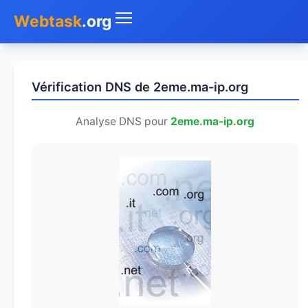
Webtask
.org
Accueil
Vérification DNS de 2eme.ma-ip.org
Whois
Analyse DNS pour
2eme.ma-ip.org
Mon IP
DNS
Test de débit
Géolocaliser
Recherche IP
SMS Gratuit