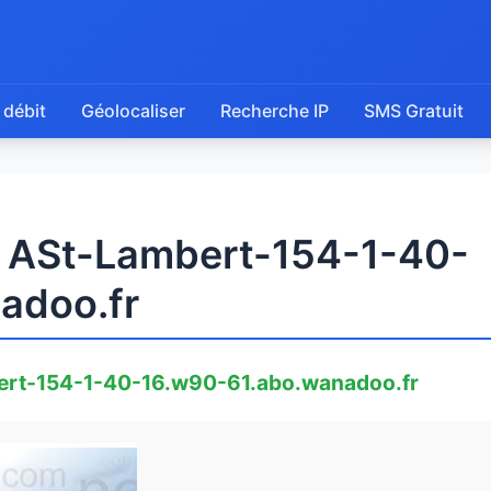
 débit
Géolocaliser
Recherche IP
SMS Gratuit
e ASt-Lambert-154-1-40-
adoo.fr
rt-154-1-40-16.w90-61.abo.wanadoo.fr