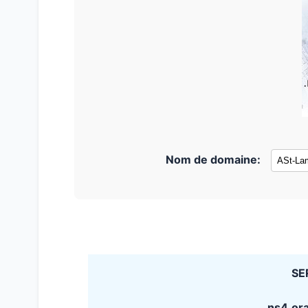
Nom de domaine:
SE
ns4.or