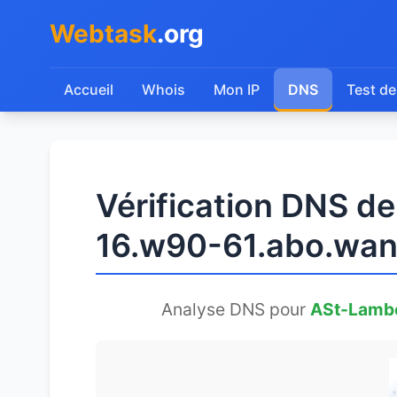
Webtask
.org
Accueil
Whois
Mon IP
DNS
Test de
Vérification DNS d
16.w90-61.abo.wan
Analyse DNS pour
ASt-Lambe