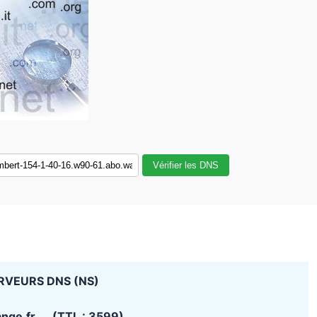
Vérifier les DNS
RVEURS DNS (NS)
ange.fr (TTL : 3599)