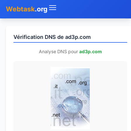
Webtask
.org
Accueil
Vérification DNS de ad3p.com
Whois
Analyse DNS pour
ad3p.com
Mon IP
DNS
Test de débit
Géolocaliser
Recherche IP
SMS Gratuit