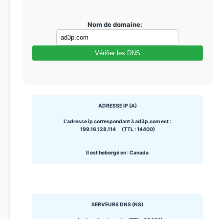
Nom de domaine:
Vérifier les DNS
ADRESSE IP (A)
L'adresse ip correspondant à ad3p.com est :
199.16.128.114 (TTL : 14400)
Il est hebergé en : Canada
SERVEURS DNS (NS)