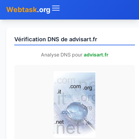
Webtask
.org
Accueil
Vérification DNS de advisart.fr
Whois
Analyse DNS pour
advisart.fr
Mon IP
DNS
Test de débit
Géolocaliser
Recherche IP
SMS Gratuit