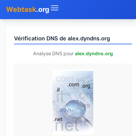
Webtask
.org
Accueil
Vérification DNS de alex.dyndns.org
Whois
Analyse DNS pour
alex.dyndns.org
Mon IP
DNS
Test de débit
Géolocaliser
Recherche IP
SMS Gratuit