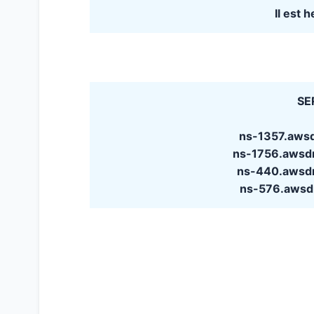
Il est 
SE
ns-1357.aws
ns-1756.awsd
ns-440.awsd
ns-576.awsd