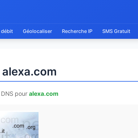
 débit
Géolocaliser
Recherche IP
SMS Gratuit
e alexa.com
 DNS pour
alexa.com