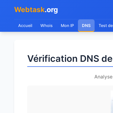
Webtask
.org
Accueil
Whois
Mon IP
DNS
Test de
Vérification DNS d
Analyse