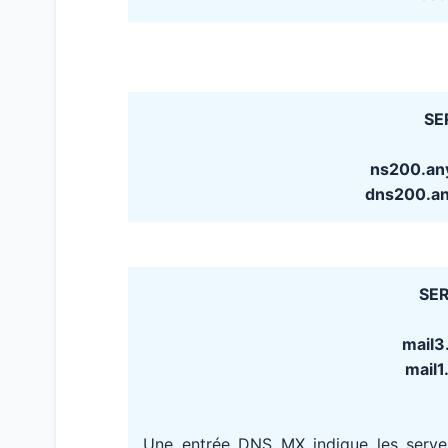
SE
ns200.an
dns200.a
SER
mail3.
mail1.
Une entrée DNS MX indique les serv