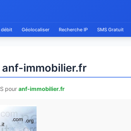
 débit
Géolocaliser
Recherche IP
SMS Gratuit
 anf-immobilier.fr
S pour
anf-immobilier.fr