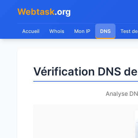
Webtask
.org
Accueil
Whois
Mon IP
DNS
Test de
Vérification DNS de
Analyse DN