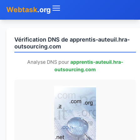
Webtask
.org
Accueil
Vérification DNS de apprentis-auteuil.hra-
Whois
outsourcing.com
Mon IP
Analyse DNS pour
apprentis-auteuil.hra-
outsourcing.com
DNS
Test de débit
Géolocaliser
Recherche IP
SMS Gratuit