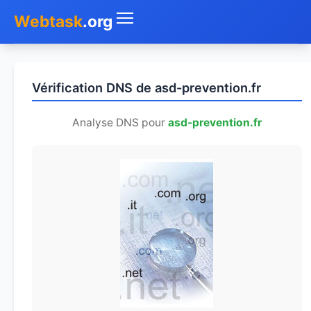
Webtask
.org
Accueil
Vérification DNS de asd-prevention.fr
Whois
Analyse DNS pour
asd-prevention.fr
Mon IP
DNS
Test de débit
Géolocaliser
Recherche IP
SMS Gratuit