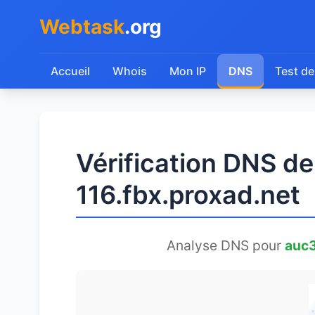
Webtask
.org
Accueil
Whois
Mon IP
DNS
Test de
Vérification DNS d
116.fbx.proxad.net
Analyse DNS pour
auc3