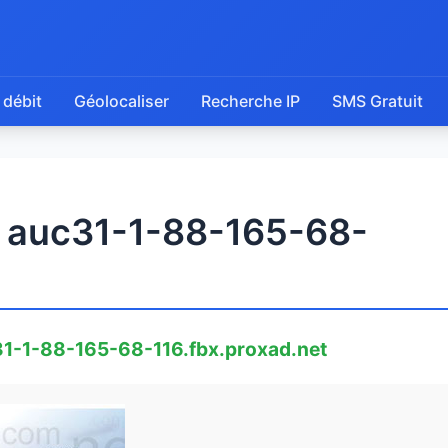
 débit
Géolocaliser
Recherche IP
SMS Gratuit
e auc31-1-88-165-68-
1-1-88-165-68-116.fbx.proxad.net