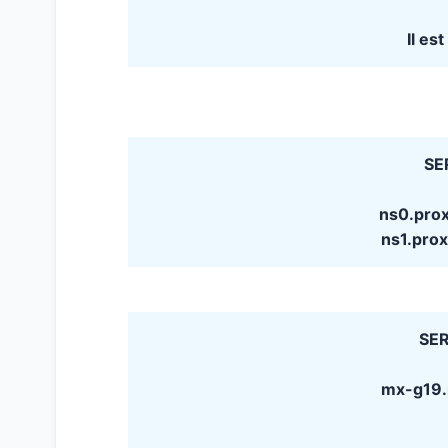
Il es
SE
ns0.pro
ns1.pro
SER
mx-g19.p