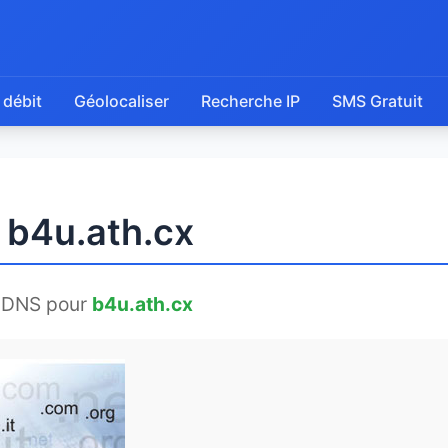
 débit
Géolocaliser
Recherche IP
SMS Gratuit
 b4u.ath.cx
 DNS pour
b4u.ath.cx