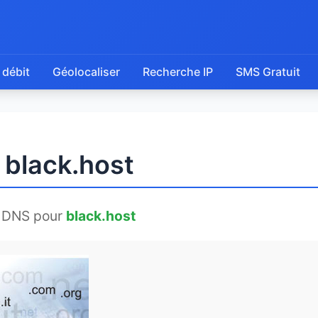
 débit
Géolocaliser
Recherche IP
SMS Gratuit
 black.host
 DNS pour
black.host