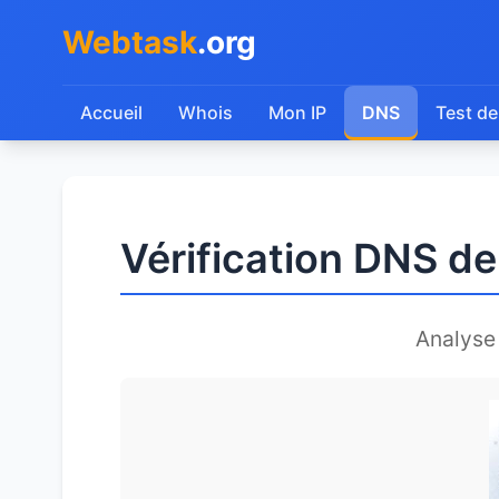
Webtask
.org
Accueil
Whois
Mon IP
DNS
Test de
Vérification DNS de
Analyse