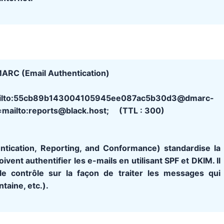
ARC (Email Authentication)
mailto:55cb89b143004105945ee087ac5b30d3@dmarc-
uf=mailto:reports@black.host; (TTL : 300)
cation, Reporting, and Conformance) standardise la
ent authentifier les e-mails en utilisant SPF et DKIM. Il
e contrôle sur la façon de traiter les messages qui
ntaine, etc.).