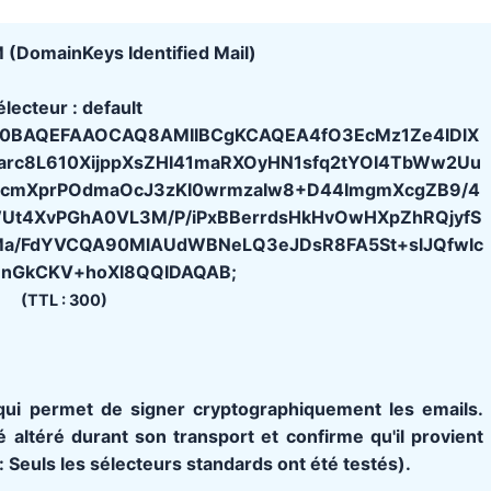
 (DomainKeys Identified Mail)
électeur :
default
G9w0BAQEFAAOCAQ8AMIIBCgKCAQEA4fO3EcMz1Ze4IDlX
arc8L610XijppXsZHI41maRXOyHN1sfq2tYOI4TbWw2Uu
6cmXprPOdmaOcJ3zKI0wrmzaIw8+D44ImgmXcgZB9/4
Ut4XvPGhA0VL3M/P/iPxBBerrdsHkHvOwHXpZhRQjyfS
Ma/FdYVCQA90MlAUdWBNeLQ3eJDsR8FA5St+slJQfwIc
nnGkCKV+hoXI8QQIDAQAB;
(TTL : 300)
qui permet de signer cryptographiquement les emails.
 altéré durant son transport et confirme qu'il provient
: Seuls les sélecteurs standards ont été testés).