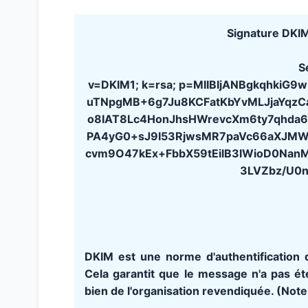
Signature DKIM
S
v=DKIM1; k=rsa; p=MIIBIjANBgkqhki
uTNpgMB+6g7Ju8KCFatKbYvMLJjaYqzC
o8IAT8Lc4HonJhsHWrevcXm6ty7qhda
PA4yG0+sJ9I53RjwsMR7paVc66aXJMW
cvm9O47kEx+FbbX59tEilB3lWioD0Nan
3LVZbz/U0
DKIM est une norme d'authentification 
Cela garantit que le message n'a pas été
bien de l'organisation revendiquée. (Note