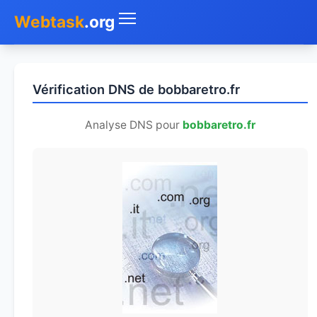
Webtask
.org
Accueil
Vérification DNS de bobbaretro.fr
Whois
Analyse DNS pour
bobbaretro.fr
Mon IP
DNS
Test de débit
Géolocaliser
Recherche IP
SMS Gratuit