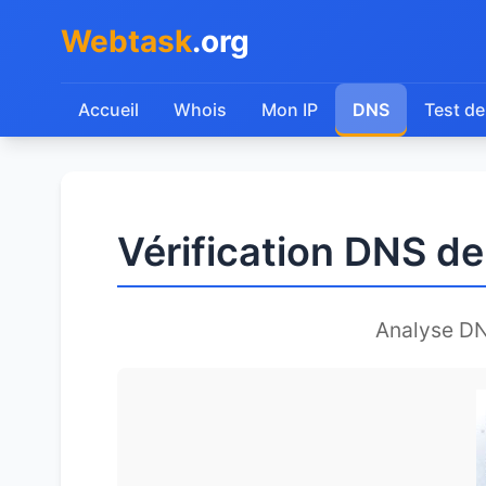
Webtask
.org
Accueil
Whois
Mon IP
DNS
Test de
Vérification DNS de
Analyse D