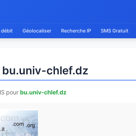
 débit
Géolocaliser
Recherche IP
SMS Gratuit
 bu.univ-chlef.dz
NS pour
bu.univ-chlef.dz