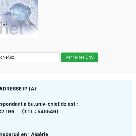
Vérifier les DNS
ADRESSE IP (A)
spondant à bu.univ-chlef.dz est :
82.196 (TTL : 545546)
t hebergé en : Algérie