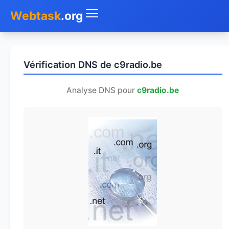
Webtask
.org
Accueil
Vérification DNS de c9radio.be
Whois
Analyse DNS pour
c9radio.be
Mon IP
DNS
Test de débit
Géolocaliser
Recherche IP
SMS Gratuit