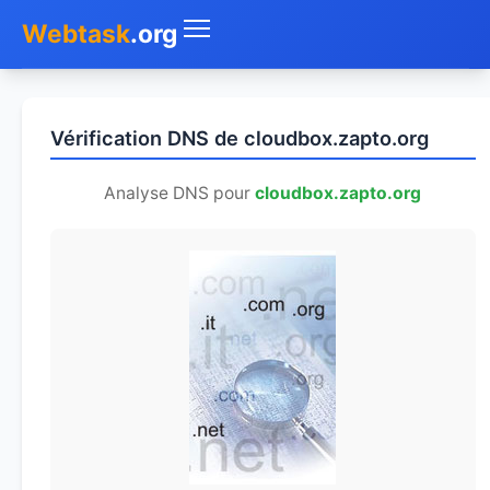
Webtask
.org
Accueil
Vérification DNS de cloudbox.zapto.org
Whois
Analyse DNS pour
cloudbox.zapto.org
Mon IP
DNS
Test de débit
Géolocaliser
Recherche IP
SMS Gratuit