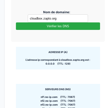
Nom de domaine:
Vérifier les DNS
ADRESSE IP (A)
L'adresse ip correspondant à cloudbox.zapto.org est :
0.0.0.0 (TTL : 129)
SERVEURS DNS (NS)
nf1.no-ip.com (TTL : 7067)
nf2.no-ip.com (TTL : 7067)
nf3.no-ip.com (TTL : 7067)