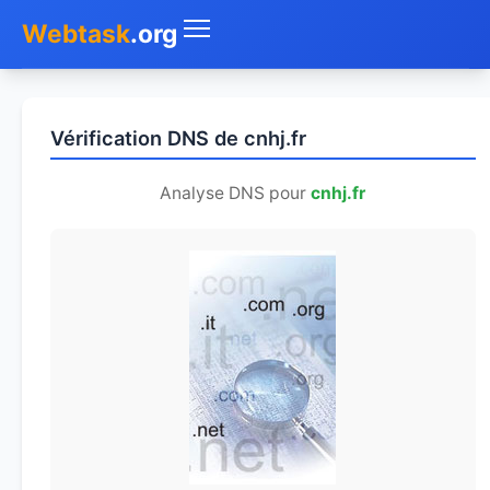
Webtask
.org
Accueil
Vérification DNS de cnhj.fr
Whois
Analyse DNS pour
cnhj.fr
Mon IP
DNS
Test de débit
Géolocaliser
Recherche IP
SMS Gratuit