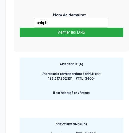
Nom de domaine:
Vérifier les DNS
ADRESSE IP (A)
L'adresse ip correspondant à cnhj.fr est :
185.217.202.131 (TTL : 3600)
Il est hebergé en : France
SERVEURS DNS (NS)