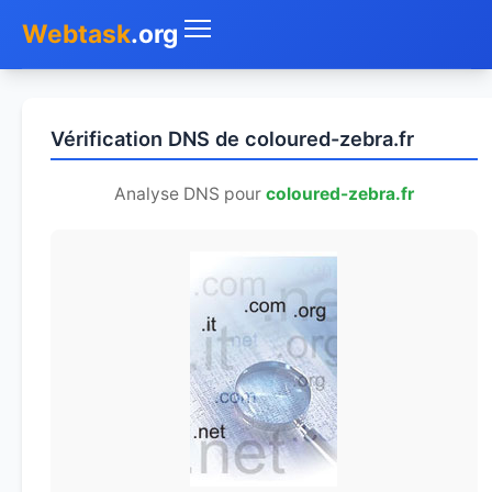
Webtask
.org
Accueil
Vérification DNS de coloured-zebra.fr
Whois
Analyse DNS pour
coloured-zebra.fr
Mon IP
DNS
Test de débit
Géolocaliser
Recherche IP
SMS Gratuit