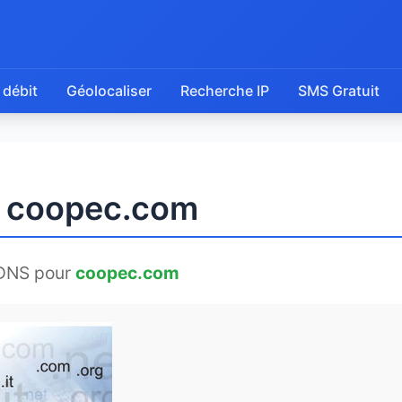
 débit
Géolocaliser
Recherche IP
SMS Gratuit
e coopec.com
DNS pour
coopec.com