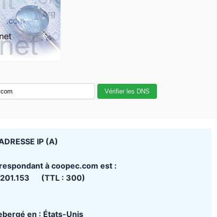
Vérifier les DNS
ADRESSE IP (A)
rrespondant à coopec.com est :
.201.153 (TTL : 300)
hebergé en : États-Unis