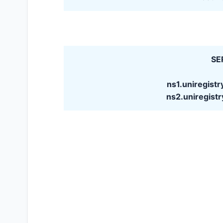
SE
ns1.uniregist
ns2.uniregist