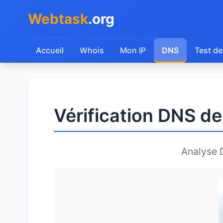
Webtask
.org
Accueil
Whois
Mon IP
DNS
Test de
Vérification DNS d
Analyse 