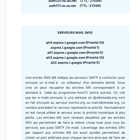
auth120.ns.uu.net (TTL : 21599)
auth111.ns.uu.net (TTL : 21599)
SERVEURS MAIL (MX)
alt4.aspmx.l.google.com (Priorité 10)
aspmx.l.google.com (Priorité 1)
alt1.aspmx.l.google.com (Priorité 5)
alt3.aspmx.l.google.com (Priorité 10)
alt2.aspmx.l.google (Priorité 5)
Une entrée DNS MX indique les serveurs SMTP à contacter pour
envoyer un e-mail à un utilisateur d'un domaine donné. Sous
Unix on peut récupérer les entrées MX correspondant à un
domaine à l'aide du programme host(1) (entre autres). On voit
que les e-mails envoyés à une adresse en @wikimedia.org sont
en fait envoyés au serveur mormo.org ou mail.wikimedia.org. Le
nombre précédent le serveur représente la priorité. Normalement
on est censé utiliser le serveur avec la priorité numérique la plus
petite. Les entrées MX sont rendues obsolètes par les entrées
SRV qui permettent de faire la même chose mais pour tous les
services, pas juste SMTP (l'e-mail). L'avantage des entrées SRV
par rapport aux entrées MX est aussi qu'elles permettent de
choisir un port arbitraire pour chaque service ainsi que de faire de