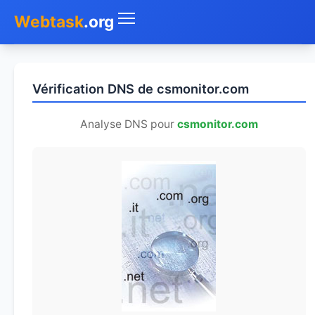
Webtask
.org
Accueil
Vérification DNS de csmonitor.com
Whois
Analyse DNS pour
csmonitor.com
Mon IP
DNS
Test de débit
Géolocaliser
Recherche IP
SMS Gratuit