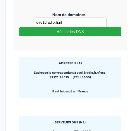
Nom de domaine:
Vérifier les DNS
ADRESSE IP (A)
L'adresse ip correspondant à cvc13radio.fr.nf est :
91.121.28.115 (TTL : 3600)
Il est hebergé en : France
SERVEURS DNS (NS)