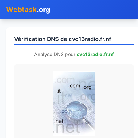
Webtask
.org
Accueil
Vérification DNS de cvc13radio.fr.nf
Whois
Analyse DNS pour
cvc13radio.fr.nf
Mon IP
DNS
Test de débit
Géolocaliser
Recherche IP
SMS Gratuit