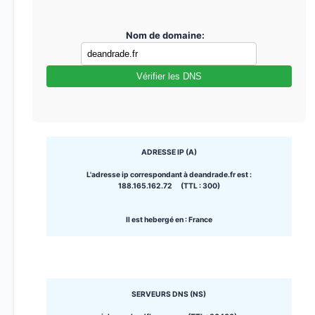
Nom de domaine:
Vérifier les DNS
ADRESSE IP (A)
L'adresse ip correspondant à deandrade.fr est :
188.165.162.72 (TTL : 300)
Il est hebergé en : France
SERVEURS DNS (NS)