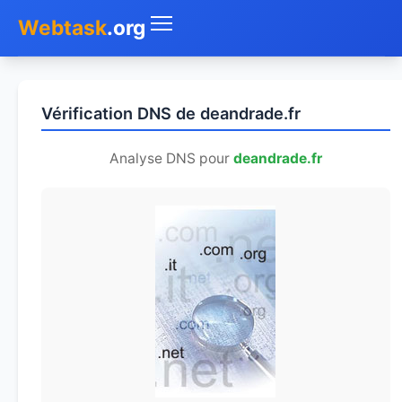
Webtask
.org
Accueil
Vérification DNS de deandrade.fr
Whois
Analyse DNS pour
deandrade.fr
Mon IP
DNS
Test de débit
Géolocaliser
Recherche IP
SMS Gratuit