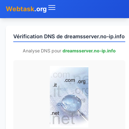
Webtask
.org
Accueil
Vérification DNS de dreamsserver.no-ip.info
Whois
Analyse DNS pour
dreamsserver.no-ip.info
Mon IP
DNS
Test de débit
Géolocaliser
Recherche IP
SMS Gratuit