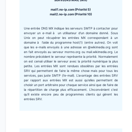
SERVEURS MAIL (MX)
mail1.no-ip.com (Priorité 5)
mail2.no-ip.com (Priorité 10)
Une entrée DNS MX indique les serveurs SMTP à contacter pour
envoyer un e-mail à un utilisateur d'un domaine donné. Sous
Unix on peut récupérer les entrées MX correspondant à un
domaine à l'aide du programme host(1) (entre autres). On voit
que les e-mails envoyés à une adresse en @wikimedia.org sont
en fait envoyés au serveur mormo.org ou mail.wikimedia.org. Le
nombre précédent le serveur représente la priorité. Normalement
on est censé utiliser le serveur avec la priorité numérique la plus
petite. Les entrées MX sont rendues obsolètes par les entrées
SRV qui permettent de faire la même chose mais pour tous les
services, pas juste SMTP (l'e-mail). L'avantage des entrées SRV
par rapport aux entrées MX est aussi qu'elles permettent de
choisir un port arbitraire pour chaque service ainsi que de faire de
la répartition de charge plus efficacement. L'inconvénient c'est
qu'il existe encore peu de programmes clients qui gèrent les
entrées SRV.