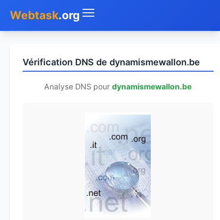
Webtask
.org
Accueil
Vérification DNS de dynamismewallon.be
Whois
Analyse DNS pour
dynamismewallon.be
Mon IP
DNS
Test de débit
Géolocaliser
Recherche IP
SMS Gratuit