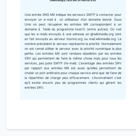
mailrelay2.nrb.be (Priorité 20)
Une entrée DNS MX indique les serveurs SMTP à contacter pour
envoyer un e-mail à un utilisateur d'un domaine donné. Sous
Unix on peut récupérer les entrées MX correspondant à un
domaine à l'aide du programme host(1) (entre autres). On voit
que les e-mails envoyés à une adresse en @wikimedia.org sont
en fait envoyés au serveur mormo.org ou mail.wikimedia.org. Le
nombre précédent le serveur représente la priorité. Normalement
on est censé utiliser le serveur avec la priorité numérique la plus
petite. Les entrées MX sont rendues obsolètes par les entrées
SRV qui permettent de faire la même chose mais pour tous les
services, pas juste SMTP (l'e-mail). L'avantage des entrées SRV
par rapport aux entrées MX est aussi qu'elles permettent de
choisir un port arbitraire pour chaque service ainsi que de faire de
la répartition de charge plus efficacement. L'inconvénient c'est
qu'il existe encore peu de programmes clients qui gèrent les
entrées SRV.