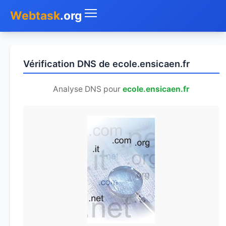
Webtask
.org
Accueil
Vérification DNS de ecole.ensicaen.fr
Whois
Analyse DNS pour
ecole.ensicaen.fr
Mon IP
DNS
Test de débit
Géolocaliser
Recherche IP
SMS Gratuit