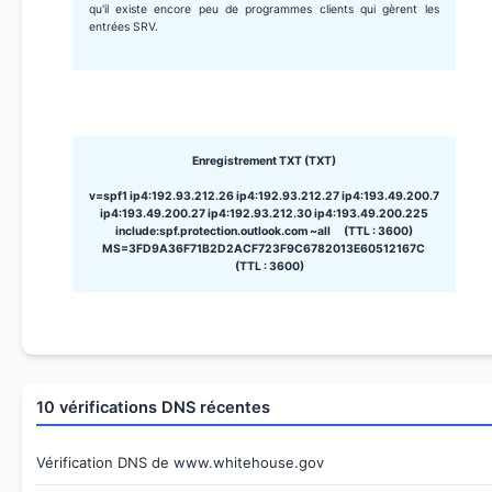
qu'il existe encore peu de programmes clients qui gèrent les
entrées SRV.
Enregistrement TXT (TXT)
v=spf1 ip4:192.93.212.26 ip4:192.93.212.27 ip4:193.49.200.7
ip4:193.49.200.27 ip4:192.93.212.30 ip4:193.49.200.225
include:spf.protection.outlook.com ~all (TTL : 3600)
MS=3FD9A36F71B2D2ACF723F9C6782013E60512167C
(TTL : 3600)
10 vérifications DNS récentes
Vérification DNS de www.whitehouse.gov