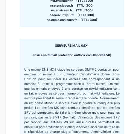
nsr.ensicaen.fr (TTL : 300)
nse.ensicaen.fr (TTL : 300)
ns.ensicaen.fr (TTL : 300)
caeau2.in2p3.fr (TTL : 300)
ns.ecole.ensicaen.fr (TTL : 300)
SERVEURS MAIL (MX)
ensicaen-fr.mail.protection.outlook.com (Priorité 50)
Une entrée DNS MX indique les serveurs SMTP à contacter pour
envoyer un e-mail à un utilisateur d'un domaine donné. Sous
Unix on peut récupérer les entrées MX correspondant à un
domaine à l'aide du programme host(1) (entre autres). On voit
que les e-mails envoyés à une adresse en @wikimedia.org sont
en fait envoyés au serveur mormo.org ou mail.wikimedia.org. Le
nombre précédent le serveur représente la priorité. Normalement
on est censé utiliser le serveur avec la priorité numérique la plus
petite. Les entrées MX sont rendues obsolètes par les entrées
SRV qui permettent de faire la même chose mais pour tous les
services, pas juste SMTP (l'e-mail). L'avantage des entrées SRV
par rapport aux entrées MX est aussi qu'elles permettent de
choisir un port arbitraire pour chaque service ainsi que de faire de
la répartition de charge plus efficacement. L'inconvénient c'est