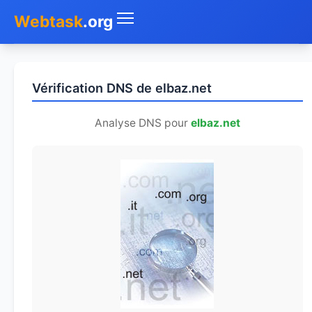
Webtask
.org
Accueil
Vérification DNS de elbaz.net
Whois
Analyse DNS pour
elbaz.net
Mon IP
DNS
Test de débit
Géolocaliser
Recherche IP
SMS Gratuit