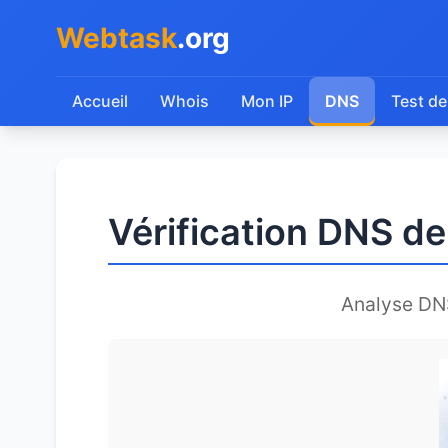
Webtask
.org
Accueil
Whois
Mon IP
DNS
Test de
Vérification DNS d
Analyse DN