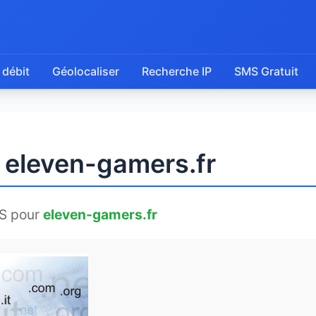
 débit
Géolocaliser
Recherche IP
SMS Gratuit
e eleven-gamers.fr
S pour
eleven-gamers.fr