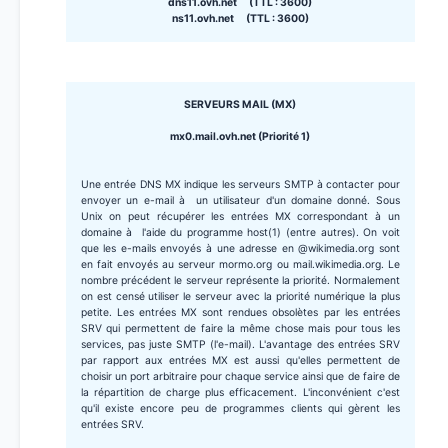
dns11.ovh.net (TTL : 3600)
ns11.ovh.net (TTL : 3600)
SERVEURS MAIL (MX)
mx0.mail.ovh.net (Priorité 1)
Une entrée DNS MX indique les serveurs SMTP à contacter pour
envoyer un e-mail à un utilisateur d'un domaine donné. Sous
Unix on peut récupérer les entrées MX correspondant à un
domaine à l'aide du programme host(1) (entre autres). On voit
que les e-mails envoyés à une adresse en @wikimedia.org sont
en fait envoyés au serveur mormo.org ou mail.wikimedia.org. Le
nombre précédent le serveur représente la priorité. Normalement
on est censé utiliser le serveur avec la priorité numérique la plus
petite. Les entrées MX sont rendues obsolètes par les entrées
SRV qui permettent de faire la même chose mais pour tous les
services, pas juste SMTP (l'e-mail). L'avantage des entrées SRV
par rapport aux entrées MX est aussi qu'elles permettent de
choisir un port arbitraire pour chaque service ainsi que de faire de
la répartition de charge plus efficacement. L'inconvénient c'est
qu'il existe encore peu de programmes clients qui gèrent les
entrées SRV.