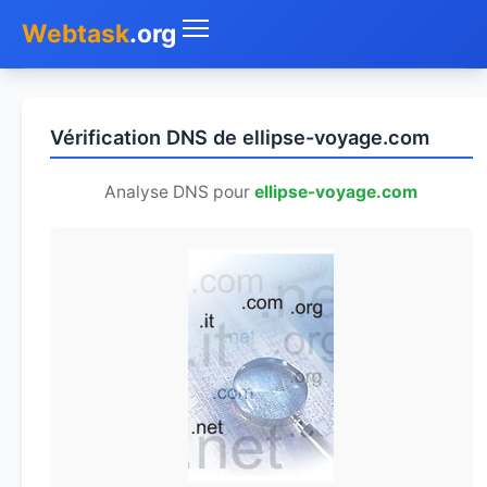
Webtask
.org
Accueil
Vérification DNS de ellipse-voyage.com
Whois
Analyse DNS pour
ellipse-voyage.com
Mon IP
DNS
Test de débit
Géolocaliser
Recherche IP
SMS Gratuit