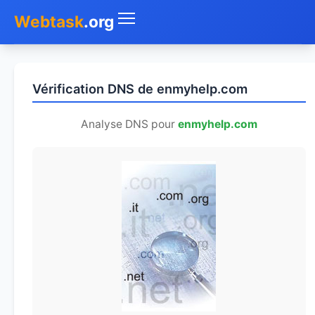
Webtask
.org
Accueil
Vérification DNS de enmyhelp.com
Whois
Analyse DNS pour
enmyhelp.com
Mon IP
DNS
Test de débit
Géolocaliser
Recherche IP
SMS Gratuit