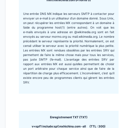
mxn.mxhichina.com (Priorité 5)
Une entrée DNS MX indique les serveurs SMTP à contacter pour
envoyer un e‑mail à un utilisateur d’un domaine donné. Sous Unix,
on peut récupérer les entrées MX correspondant à un domaine à
l’aide du programme host(1) (entre autres). On voit que les
e‑mails envoyés à une adresse en @wikimedia.org sont en fait
envoyés au serveur mormo.org ou mail.wikimedia.org. Le nombre
précédant le serveur représente la priorité. Normalement, on est
censé utiliser le serveur avec la priorité numérique la plus petite.
Les entrées MX sont rendues obsolètes par les entrées SRV qui
permettent de faire la même chose mais pour tous les services,
pas juste SMTP (l’e‑mail). L’avantage des entrées SRV par
rapport aux entrées MX est aussi qu’elles permettent de choisir
un port arbitraire pour chaque service ainsi que de faire de la
répartition de charge plus efficacement. L’inconvénient, c’est qu’il
existe encore peu de programmes clients qui gèrent les entrées
SRV.
Enregistrement TXT (TXT)
v=spf1 include:spf.mxhichina.com -all (TTL : 300)