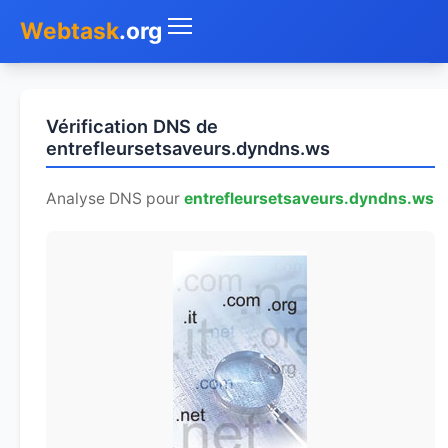
Webtask
.org
Accueil
Vérification DNS de
Whois
entrefleursetsaveurs.dyndns.ws
Mon IP
Analyse DNS pour
entrefleursetsaveurs.dyndns.ws
DNS
Test de débit
Géolocaliser
Recherche IP
SMS Gratuit