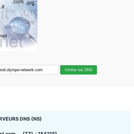
Vérifier les DNS
RVEURS DNS (NS)
wl.com (TTL : 154215)