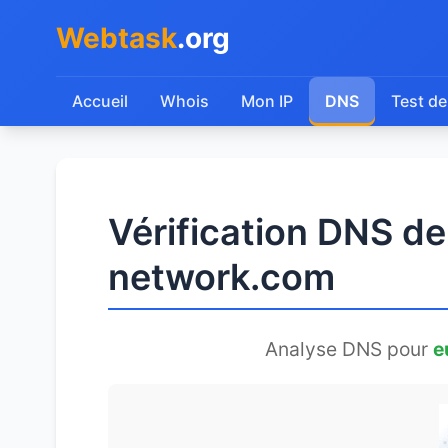
Webtask
.org
Accueil
Whois
Mon IP
DNS
Test de
Vérification DNS d
network.com
Analyse DNS pour
e