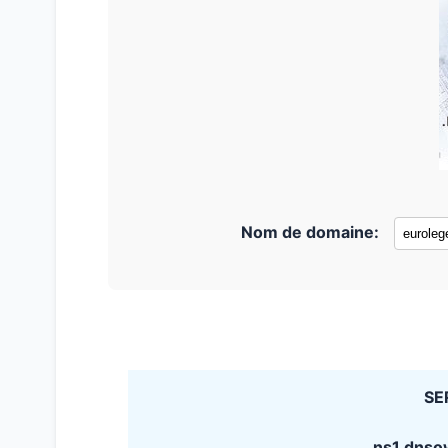
Nom de domaine:
SE
ns1.dnso