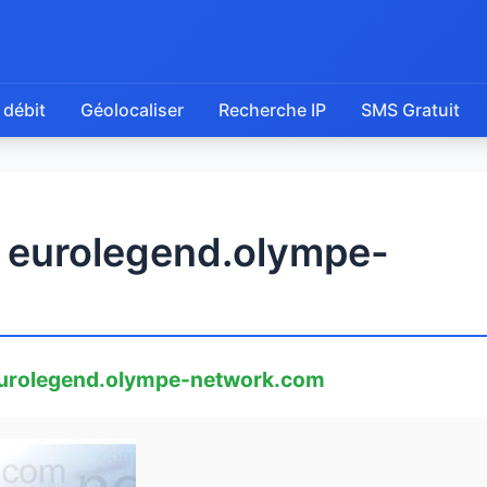
 débit
Géolocaliser
Recherche IP
SMS Gratuit
e eurolegend.olympe-
urolegend.olympe-network.com