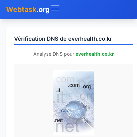
Webtask
.org
Accueil
Vérification DNS de everhealth.co.kr
Whois
Analyse DNS pour
everhealth.co.kr
Mon IP
DNS
Test de débit
Géolocaliser
Recherche IP
SMS Gratuit