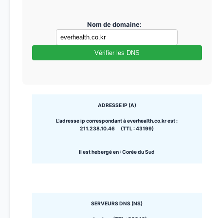
Nom de domaine:
Vérifier les DNS
ADRESSE IP (A)
L'adresse ip correspondant à everhealth.co.kr est :
211.238.10.46 (TTL : 43199)
Il est hebergé en : Corée du Sud
SERVEURS DNS (NS)