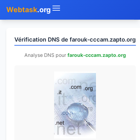
Webtask
.org
Accueil
Vérification DNS de farouk-cccam.zapto.org
Whois
Analyse DNS pour
farouk-cccam.zapto.org
Mon IP
DNS
Test de débit
Géolocaliser
Recherche IP
SMS Gratuit