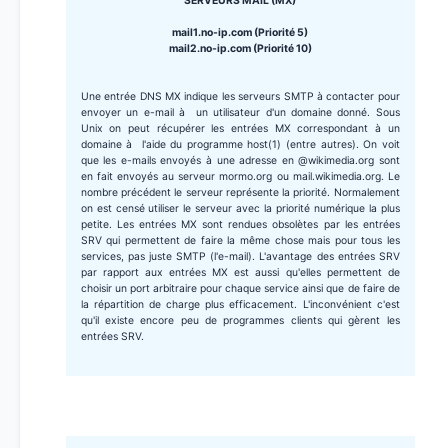
SERVEURS MAIL (MX)
mail1.no-ip.com (Priorité 5)
mail2.no-ip.com (Priorité 10)
Une entrée DNS MX indique les serveurs SMTP à contacter pour
envoyer un e-mail à un utilisateur d'un domaine donné. Sous
Unix on peut récupérer les entrées MX correspondant à un
domaine à l'aide du programme host(1) (entre autres). On voit
que les e-mails envoyés à une adresse en @wikimedia.org sont
en fait envoyés au serveur mormo.org ou mail.wikimedia.org. Le
nombre précédent le serveur représente la priorité. Normalement
on est censé utiliser le serveur avec la priorité numérique la plus
petite. Les entrées MX sont rendues obsolètes par les entrées
SRV qui permettent de faire la même chose mais pour tous les
services, pas juste SMTP (l'e-mail). L'avantage des entrées SRV
par rapport aux entrées MX est aussi qu'elles permettent de
choisir un port arbitraire pour chaque service ainsi que de faire de
la répartition de charge plus efficacement. L'inconvénient c'est
qu'il existe encore peu de programmes clients qui gèrent les
entrées SRV.