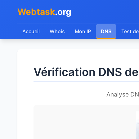
Webtask
.org
Accueil
Whois
Mon IP
DNS
Test de
Vérification DNS de
Analyse DN