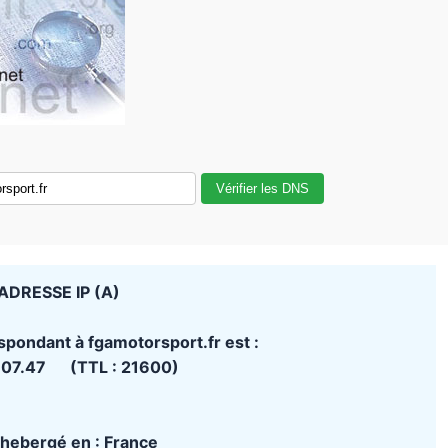
Vérifier les DNS
ADRESSE IP (A)
spondant à fgamotorsport.fr est :
107.47 (TTL : 21600)
t hebergé en : France