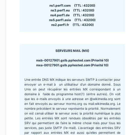
ns1.perf1.com (TTL : 43200)
ns3.perf1.eu (TTL : 43200)
ns4.perf1.de (TTL : 43200)
ns5.perf1.asia (TTL : 43200)
ns2.perf1.fr (TTL : 43200)
SERVEURS MAIL (MX)
mxb-00127901.gslb.pphosted.com (Priorité 10)
mxa-00127901.gslb.pphosted.com (Priorité 10)
Une entrée DNS MX indique les serveurs SMTP à contacter pour
envoyer un e-mail à un utilisateur d'un domaine donné. Sous
Unix on peut récupérer les entrées MX correspondant à un
domaine à l'aide du programme host(1) (entre autres). On voit
que les e-mails envoyés à une adresse en @wikimedia.org sont
en fait envoyés au serveur mormo.org ou mail.wikimedia.org. Le
nombre précédent le serveur représente la priorité. Normalement
on est censé utiliser le serveur avec la priorité numérique la plus
petite. Les entrées MX sont rendues obsolètes par les entrées
SRV qui permettent de faire la même chose mais pour tous les
services, pas juste SMTP (l'e-mail). L'avantage des entrées SRV
par rapport aux entrées MX est aussi qu'elles permettent de