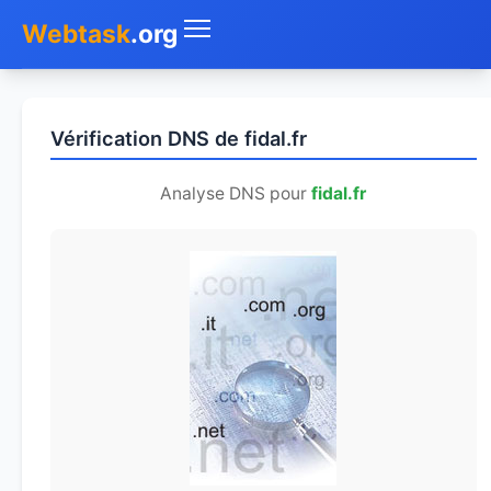
Webtask
.org
Accueil
Vérification DNS de fidal.fr
Whois
Analyse DNS pour
fidal.fr
Mon IP
DNS
Test de débit
Géolocaliser
Recherche IP
SMS Gratuit