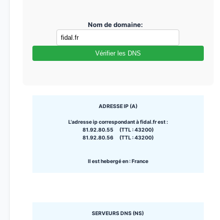
Nom de domaine:
Vérifier les DNS
ADRESSE IP (A)
L'adresse ip correspondant à fidal.fr est :
81.92.80.55 (TTL : 43200)
81.92.80.56 (TTL : 43200)
Il est hebergé en : France
SERVEURS DNS (NS)