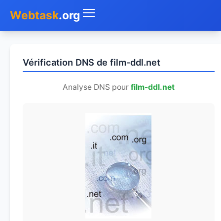
Webtask
.org
Accueil
Vérification DNS de film-ddl.net
Whois
Analyse DNS pour
film-ddl.net
Mon IP
DNS
Test de débit
Géolocaliser
Recherche IP
SMS Gratuit