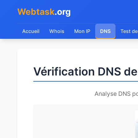
Webtask
.org
Accueil
Whois
Mon IP
DNS
Test de
Vérification DNS d
Analyse DNS p