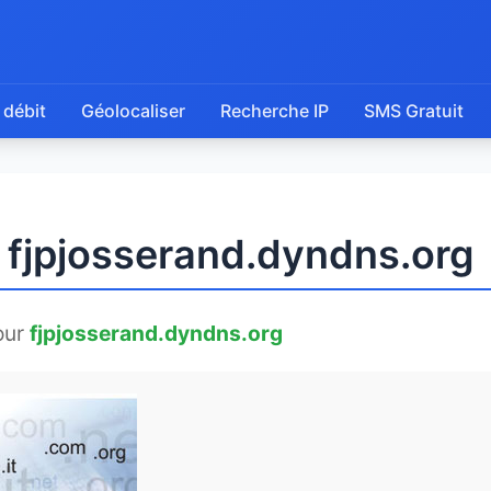
 débit
Géolocaliser
Recherche IP
SMS Gratuit
e fjpjosserand.dyndns.org
our
fjpjosserand.dyndns.org