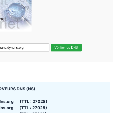
Vérifier les DNS
RVEURS DNS (NS)
dns.org (TTL : 27028)
dns.org (TTL : 27028)