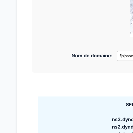
Nom de domaine:
SE
ns3.dyn
ns2.dyn