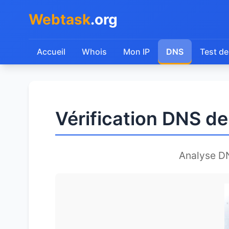
Webtask
.org
Accueil
Whois
Mon IP
DNS
Test de
Vérification DNS d
Analyse D