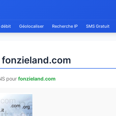
 débit
Géolocaliser
Recherche IP
SMS Gratuit
e fonzieland.com
NS pour
fonzieland.com