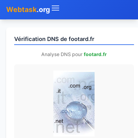
Webtask
.org
Accueil
Vérification DNS de footard.fr
Whois
Analyse DNS pour
footard.fr
Mon IP
DNS
Test de débit
Géolocaliser
Recherche IP
SMS Gratuit