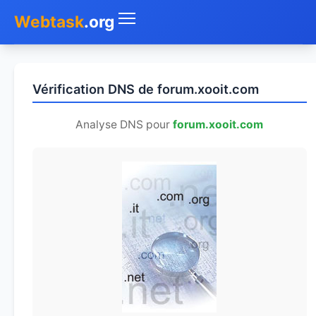
Webtask
.org
Accueil
Vérification DNS de forum.xooit.com
Whois
Analyse DNS pour
forum.xooit.com
Mon IP
DNS
Test de débit
Géolocaliser
Recherche IP
SMS Gratuit