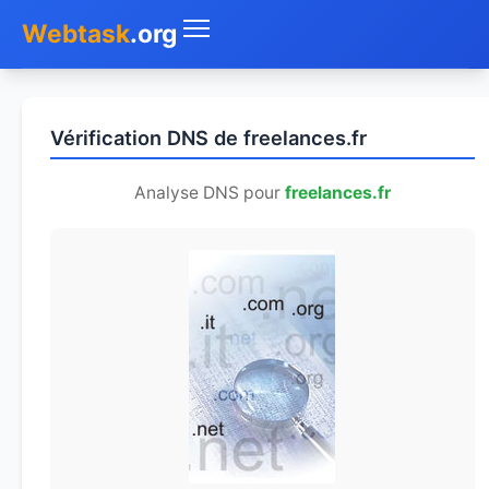
Webtask
.org
Accueil
Vérification DNS de freelances.fr
Whois
Analyse DNS pour
freelances.fr
Mon IP
DNS
Test de débit
Géolocaliser
Recherche IP
SMS Gratuit