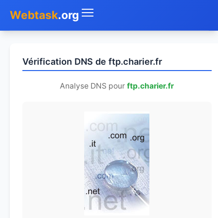
Webtask
.org
Accueil
Vérification DNS de ftp.charier.fr
Whois
Analyse DNS pour
ftp.charier.fr
Mon IP
DNS
Test de débit
Géolocaliser
Recherche IP
SMS Gratuit