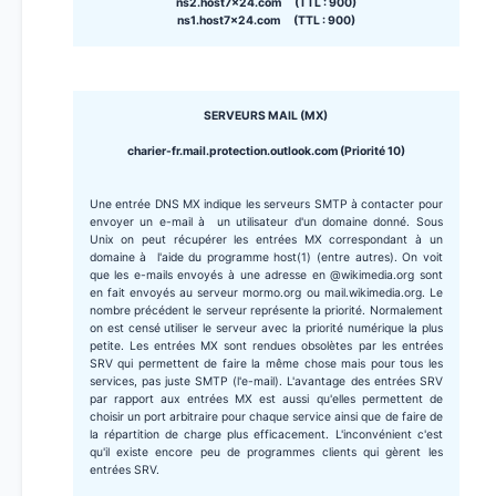
ns2.host7x24.com (TTL : 900)
ns1.host7x24.com (TTL : 900)
SERVEURS MAIL (MX)
charier-fr.mail.protection.outlook.com (Priorité 10)
Une entrée DNS MX indique les serveurs SMTP à contacter pour
envoyer un e-mail à un utilisateur d'un domaine donné. Sous
Unix on peut récupérer les entrées MX correspondant à un
domaine à l'aide du programme host(1) (entre autres). On voit
que les e-mails envoyés à une adresse en @wikimedia.org sont
en fait envoyés au serveur mormo.org ou mail.wikimedia.org. Le
nombre précédent le serveur représente la priorité. Normalement
on est censé utiliser le serveur avec la priorité numérique la plus
petite. Les entrées MX sont rendues obsolètes par les entrées
SRV qui permettent de faire la même chose mais pour tous les
services, pas juste SMTP (l'e-mail). L'avantage des entrées SRV
par rapport aux entrées MX est aussi qu'elles permettent de
choisir un port arbitraire pour chaque service ainsi que de faire de
la répartition de charge plus efficacement. L'inconvénient c'est
qu'il existe encore peu de programmes clients qui gèrent les
entrées SRV.