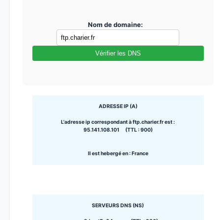
Nom de domaine:
Vérifier les DNS
ADRESSE IP (A)
L'adresse ip correspondant à ftp.charier.fr est :
95.141.108.101 (TTL : 900)
Il est hebergé en : France
SERVEURS DNS (NS)