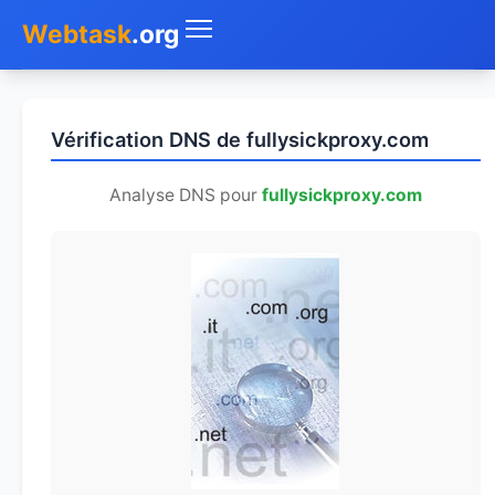
Webtask
.org
Accueil
Vérification DNS de fullysickproxy.com
Whois
Analyse DNS pour
fullysickproxy.com
Mon IP
DNS
Test de débit
Géolocaliser
Recherche IP
SMS Gratuit