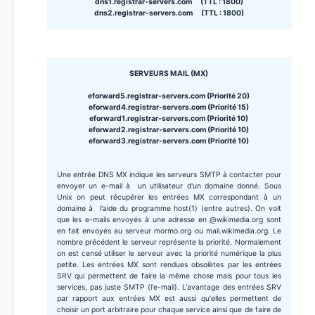
dns1.registrar-servers.com (TTL : 1800)
dns2.registrar-servers.com (TTL : 1800)
SERVEURS MAIL (MX)
eforward5.registrar-servers.com (Priorité 20)
eforward4.registrar-servers.com (Priorité 15)
eforward1.registrar-servers.com (Priorité 10)
eforward2.registrar-servers.com (Priorité 10)
eforward3.registrar-servers.com (Priorité 10)
Une entrée DNS MX indique les serveurs SMTP à contacter pour
envoyer un e-mail à un utilisateur d'un domaine donné. Sous
Unix on peut récupérer les entrées MX correspondant à un
domaine à l'aide du programme host(1) (entre autres). On voit
que les e-mails envoyés à une adresse en @wikimedia.org sont
en fait envoyés au serveur mormo.org ou mail.wikimedia.org. Le
nombre précédent le serveur représente la priorité. Normalement
on est censé utiliser le serveur avec la priorité numérique la plus
petite. Les entrées MX sont rendues obsolètes par les entrées
SRV qui permettent de faire la même chose mais pour tous les
services, pas juste SMTP (l'e-mail). L'avantage des entrées SRV
par rapport aux entrées MX est aussi qu'elles permettent de
choisir un port arbitraire pour chaque service ainsi que de faire de