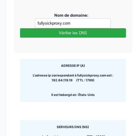
Nom de domaine:
Vérifier les DNS
ADRESSE IP (A)
L'adresse ip correspondant à fullysickproxy.com est :
192.64.119.19 (TTL : 1799)
Il est hebergé en : États-Unis
SERVEURS DNS (NS)