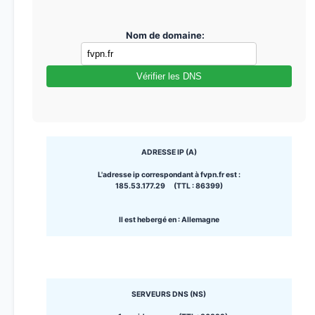
Nom de domaine:
Vérifier les DNS
ADRESSE IP (A)
L'adresse ip correspondant à fvpn.fr est :
185.53.177.29 (TTL : 86399)
Il est hebergé en : Allemagne
SERVEURS DNS (NS)