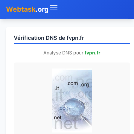
Webtask
.org
Accueil
Vérification DNS de fvpn.fr
Whois
Analyse DNS pour
fvpn.fr
Mon IP
DNS
Test de débit
Géolocaliser
Recherche IP
SMS Gratuit