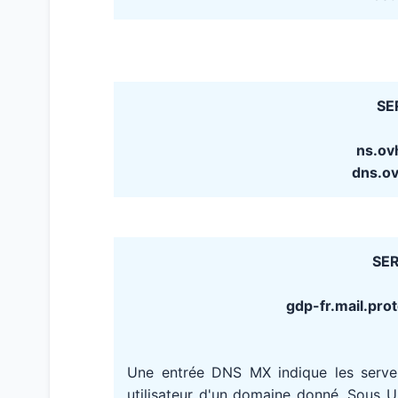
SE
ns.ov
dns.o
SER
gdp-fr.mail.prot
Une entrée DNS MX indique les serv
utilisateur d'un domaine donné. Sous 