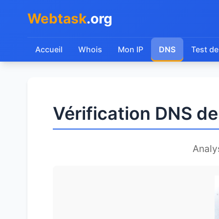
Webtask
.org
Accueil
Whois
Mon IP
DNS
Test de
Vérification DNS de
Analy