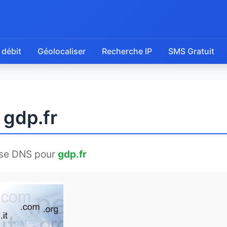
 débit
Géolocaliser
Recherche IP
SMS Gratuit
 gdp.fr
se DNS pour
gdp.fr