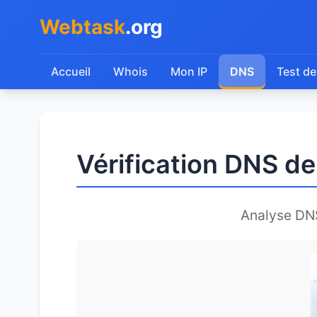
Webtask
.org
Accueil
Whois
Mon IP
DNS
Test de
Vérification DNS de
Analyse DN