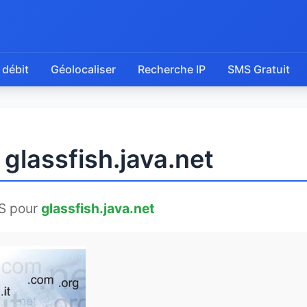
 débit
Géolocaliser
Recherche IP
SMS Gratuit
 glassfish.java.net
S pour
glassfish.java.net