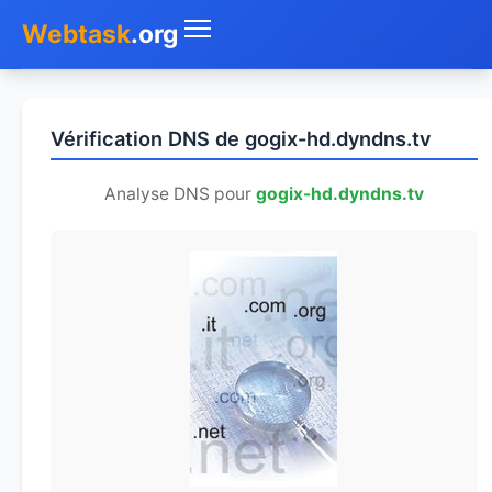
Webtask
.org
Accueil
Vérification DNS de gogix-hd.dyndns.tv
Whois
Analyse DNS pour
gogix-hd.dyndns.tv
Mon IP
DNS
Test de débit
Géolocaliser
Recherche IP
SMS Gratuit